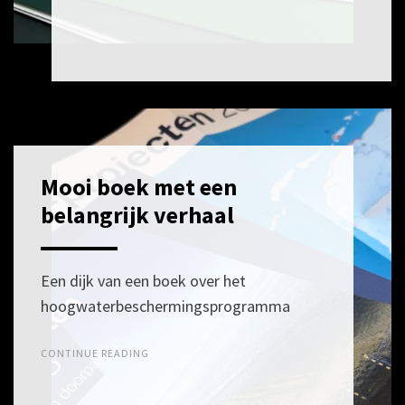
Mooi boek met een
POSTED
12
ON
MEI
belangrijk verhaal
2026
Een dijk van een boek over het
hoogwaterbeschermingsprogramma
CONTINUE READING