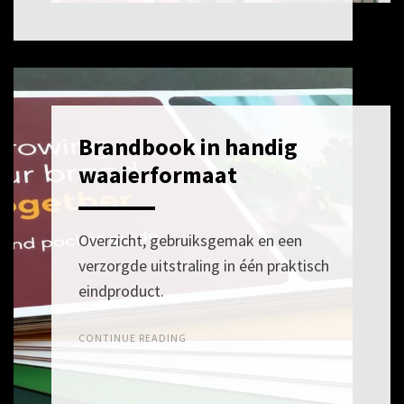
Brandbook in handig
POSTED
21
ON
MEI
waaierformaat
2026
Overzicht, gebruiksgemak en een
verzorgde uitstraling in één praktisch
eindproduct.
CONTINUE READING