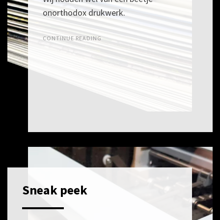
onorthodox drukwerk.
CONTINUE READING
Sneak peek
POSTED
16
ON
APRIL
2026