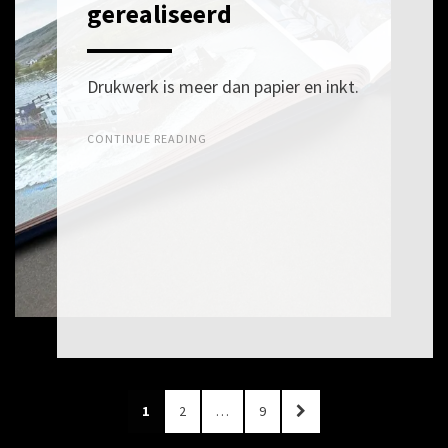
ON
APRIL
gerealiseerd
2026
Drukwerk is meer dan papier en inkt.
CONTINUE READING
Berichten
PAGE
PAGE
PAGE
NEXT
1
2
…
9
paginering
PAGE