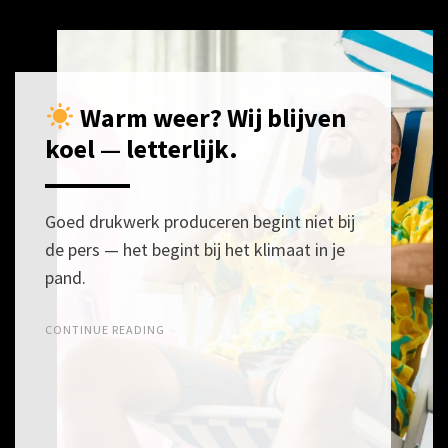
Warm weer? Wij blijven
POSTED
28
ON
MEI
koel — letterlijk.
2026
Goed drukwerk produceren begint niet bij
de pers — het begint bij het klimaat in je
pand.
CONTINUE READING