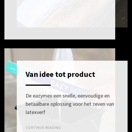
Van idee tot product
POSTED
7
ON
MEI
2026
De eazymex een snelle, eenvoudige en
betaalbare oplossing voor het zeven van
latexverf
CONTINUE READING