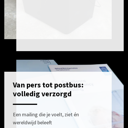
Van pers tot postbus:
POSTED
30
ON
APRIL
volledig verzorgd
2026
Een mailing die je voelt, ziet én
wereldwijd beleeft