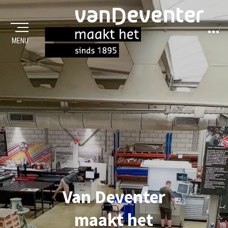
Sideba
MENU
MAAKT HET
Van Deventer
maakt het