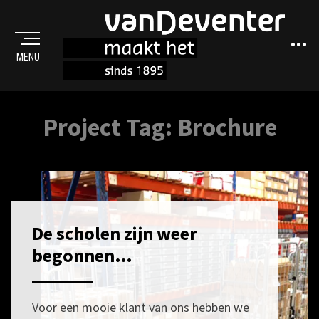
Sideba
MENU
MAAKT HET
Project Tag:
Brochure
De scholen zijn weer
POSTED
11
ON
FEBRUARI
begonnen…
2021
Voor een mooie klant van ons hebben we