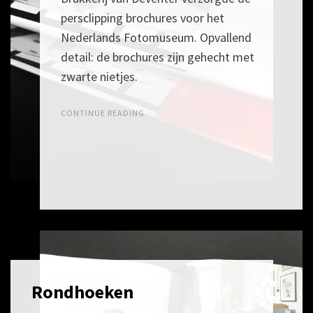
persclipping brochures voor het
Nederlands Fotomuseum. Opvallend
detail: de brochures zijn gehecht met
zwarte nietjes.
CONTINUE READING
Rondhoeken
POSTED
6
ON
SEPTEMBER