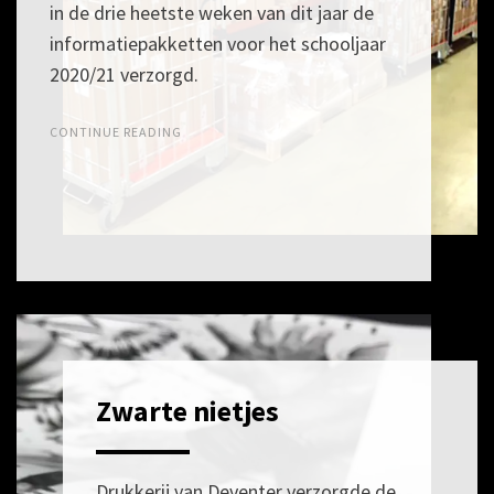
in de drie heetste weken van dit jaar de
informatiepakketten voor het schooljaar
2020/21 verzorgd.
CONTINUE READING
Zwarte nietjes
POSTED
10
ON
APRIL
2019
Drukkerij van Deventer verzorgde de