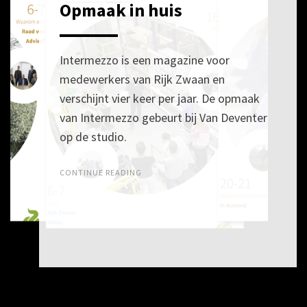
Opmaak in huis
POSTED
5
ON
SEPTEMBER
2017
Intermezzo is een magazine voor
medewerkers van Rijk Zwaan en
verschijnt vier keer per jaar. De opmaak
van Intermezzo gebeurt bij Van Deventer
op de studio.
CONTINUE READING