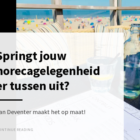
Springt jouw
OSTED
3
N
AART
horecagelegenheid
025
er tussen uit?
an Deventer maakt het op maat!
ONTINUE READING