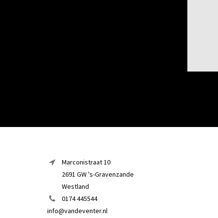
Marconistraat 10
2691 GW 's-Gravenzande
Westland
0174 445544
info@vandeventer.nl