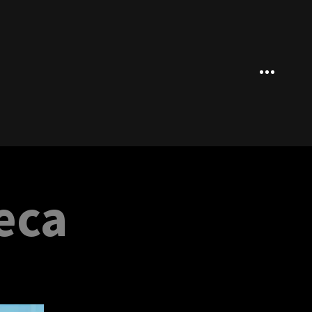
Sidebar
eca