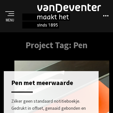
Sideba
MENU
MAAKT HET
Project Tag:
Pen
Pen met meerwaarde
POSTED
11
ON
FEBRUARI
2021
Zéker geen standaard notitieboekje.
Gedrukt in offset, genaaid gebonden en