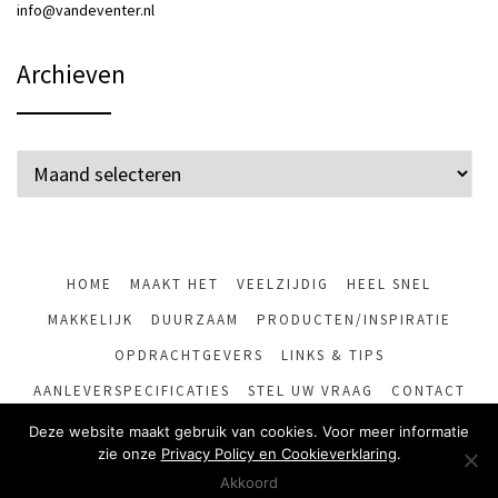
info@vandeventer.nl
Archieven
Archieven
HOME
MAAKT HET
VEELZIJDIG
HEEL SNEL
MAKKELIJK
DUURZAAM
PRODUCTEN/INSPIRATIE
OPDRACHTGEVERS
LINKS & TIPS
AANLEVERSPECIFICATIES
STEL UW VRAAG
CONTACT
PRINTSHOP
Deze website maakt gebruik van cookies. Voor meer informatie
zie onze
Privacy Policy en Cookieverklaring
.
© Copyright 2017 –
Drukkerij van Deventer
|
Privacy Policy
Akkoord