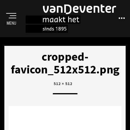
Sideba
MENU
MAAKT HET
cropped-
favicon_512x512.png
POSTED
22
512 × 512
ON
JUNI
2017