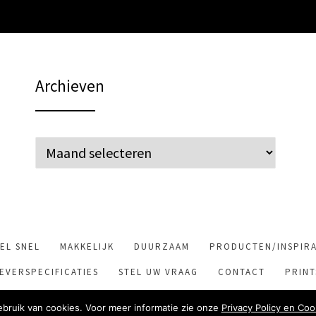
Archieven
Archieven
EL SNEL
MAKKELIJK
DUURZAAM
PRODUCTEN/INSPIRA
EVERSPECIFICATIES
STEL UW VRAAG
CONTACT
PRIN
© Copyright 2017 –
Drukkerij van Deventer
|
Privacy Policy
bruik van cookies. Voor meer informatie zie onze
Privacy Policy en Coo