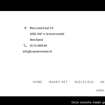
Marconistraat 10
2691 GW 's-Gravenzande
Westland
0174 445544
info@vandeventer.nl
HOME
MAAKT HET
VEELZIJDIG
HE
AANL
Deze website maakt ge