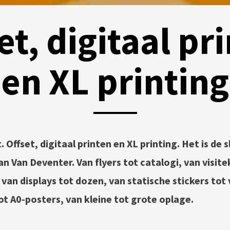
et, digitaal pr
en XL printing
POSTED
BY
18
ON
DRUKKERIJ
MAART
VAN
2021
t. Offset, digitaal printen en XL printing. Het is de 
DEVENTER
n Van Deventer. Van flyers tot catalogi, van visite
an displays tot dozen, van statische stickers tot 
ot A0-posters, van kleine tot grote oplage.