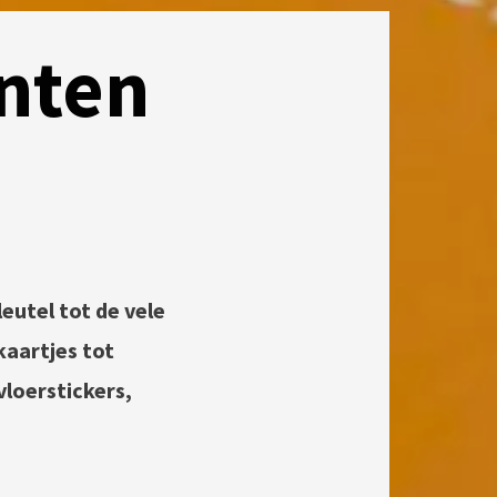
inten
sleutel tot de vele
kaartjes tot
vloerstickers,