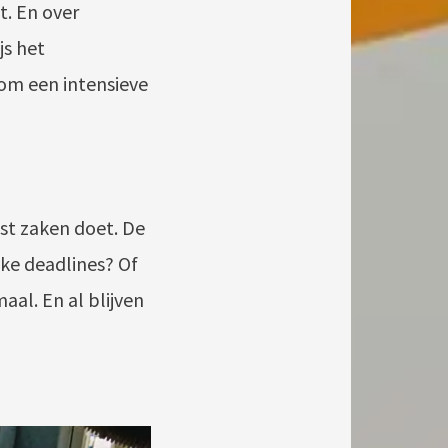
t. En over
js het
om een intensieve
fst zaken doet. De
ke deadlines? Of
aal. En al blijven