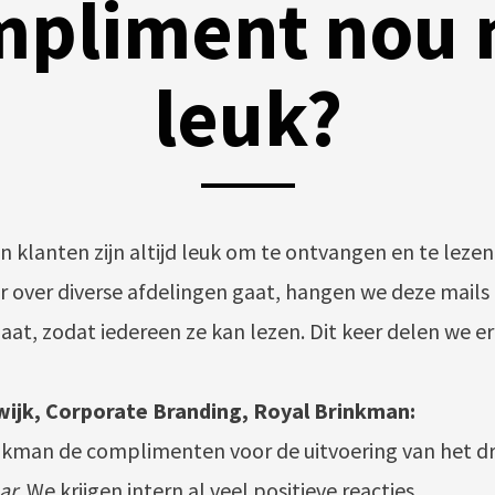
pliment nou 
leuk?
POSTED
BY
20
ON
DRUKKERIJ
NOVEMBER
VAN
2025
klanten zijn altijd leuk om te ontvangen en te lezen
DEVENTER
er over diverse afdelingen gaat, hangen we deze mails
aat, zodat iedereen ze kan lezen. Dit keer delen we er
ijk, Corporate Branding, Royal Brinkman:
nkman de complimenten voor de uitvoering van het d
ar
. We krijgen intern al veel positieve reacties.