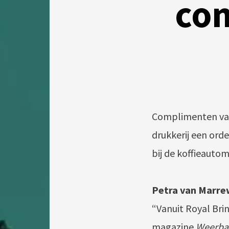
com
Complimenten van 
drukkerij een ord
bij de koffieautom
Petra van Marrew
“Vanuit Royal Bri
magazine
Weerba