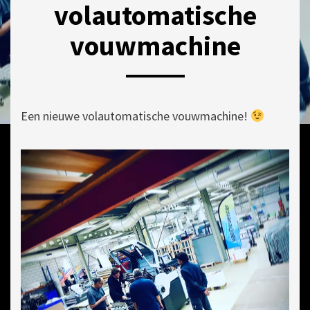
volautomatische
vouwmachine
POSTED
BY
30
ON
DRUKKERIJ
SEPTEMBER
Een nieuwe volautomatische vouwmachine!
VAN
2021
DEVENTER