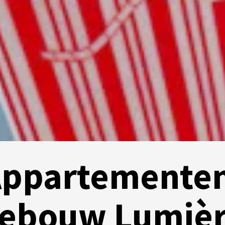
ppartemente
ebouw Lumiè