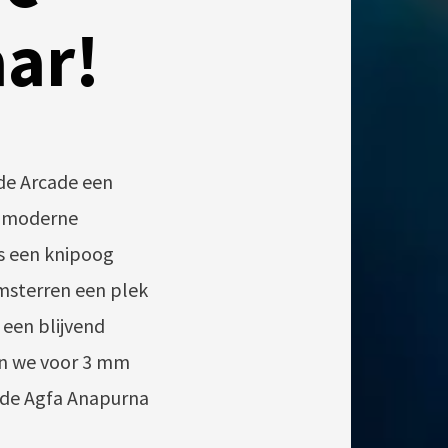
aar!
de Arcade een
n moderne
is een knipoog
msterren een plek
 een blijvend
en we voor 3 mm
p de Agfa Anapurna