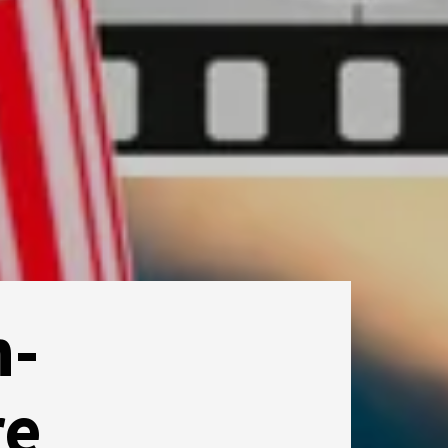
n-
re