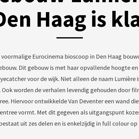
Den Haag is kl
POSTED
BY
4
ON
QUINTENGEL
FEBRUARI
2019
e voormalige Eurocinema bioscoop in Den Haag bouw
ouw. Dit gebouw is met haar opvallende hoogte e
eyecatcher voor de wijk. Niet alleen de naam Lumière 
. Ook worden de verhalen levendig gehouden door fil
tree. Hiervoor ontwikkelde Van Deventer een wand die
 entree vormt. Met dit gegeven als uitgangspunt koz
staat uit zes delen en is enkelzijdig in full colour o