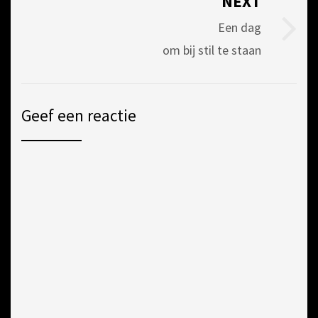
NEXT
d
d
d
d
n
)
)
)
)
d
)
Een dag
om bij stil te staan
Geef een reactie