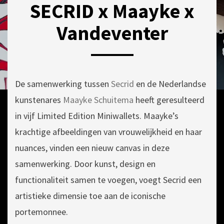
SECRID x Maayke x
Vandeventer
POSTED
BY
13
ON
DRUKKERIJ
MAART
De samenwerking tussen
Secrid
VAN
2025
en de Nederlandse
DEVENTER
kunstenares
Maayke Schuitema
heeft geresulteerd
in vijf Limited Edition Miniwallets. Maayke’s
krachtige afbeeldingen van vrouwelijkheid en haar
nuances, vinden een nieuw canvas in deze
samenwerking. Door kunst, design en
functionaliteit samen te voegen, voegt Secrid een
artistieke dimensie toe aan de iconische
portemonnee.