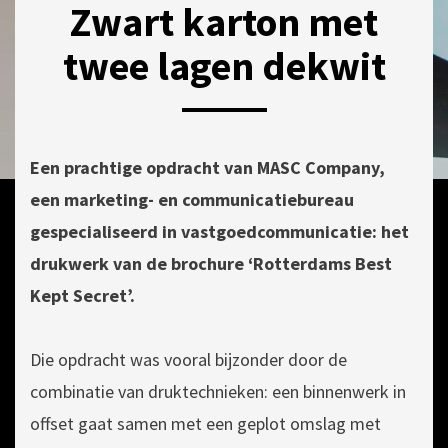
Zwart karton met
twee lagen dekwit
POSTED
BY
13
ON
QUINTENGEL
JANUARI
Een prachtige opdracht van MASC Company,
2020
een marketing- en communicatiebureau
gespecialiseerd in vastgoedcommunicatie: het
drukwerk van de brochure ‘Rotterdams Best
Kept Secret’.
Die opdracht was vooral bijzonder door de
combinatie van druktechnieken: een binnenwerk in
offset gaat samen met een geplot omslag met