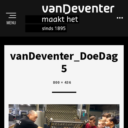
Sideba
MENU
MAAKT HET
vanDeventer_DoeDag
5
POSTED
22
800 × 436
ON
FEBRUARI
2018