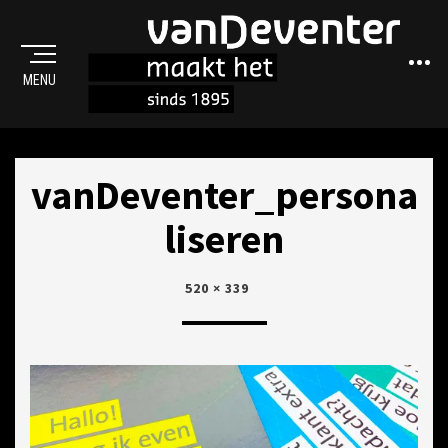
Sideba
MENU
MAAKT HET
vanDeventer_persona
liseren
POSTED
22
520 × 339
ON
JULI
2021