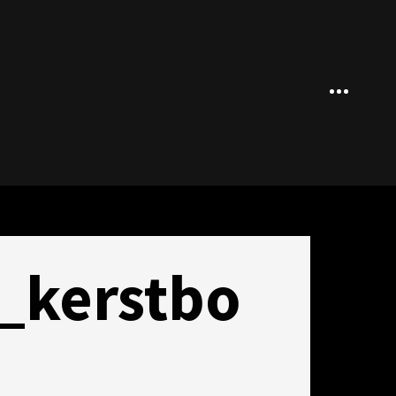
Sidebar
_kerstbo