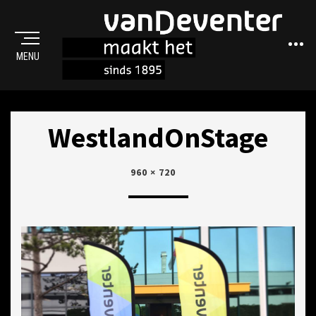
Sideba
MENU
MAAKT HET
WestlandOnStage
POSTED
17
960 × 720
ON
MEI
2017