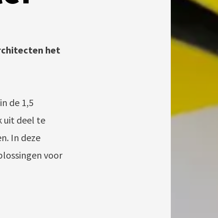
rchitecten het
in de 1,5
uit deel te
n. In deze
plossingen voor