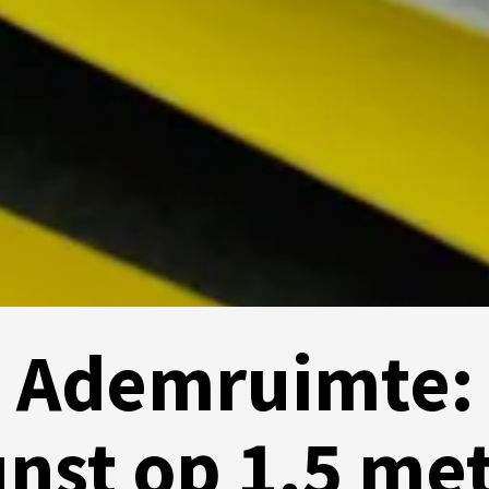
Ademruimte:
nst op 1,5 me