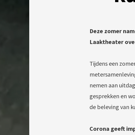
Deze zomer name
Laaktheater over
Tijdens een zomera
metersamenleving 
nemen aan uitdag
gesprekken en wo
de beleving van k
Corona geeft imp