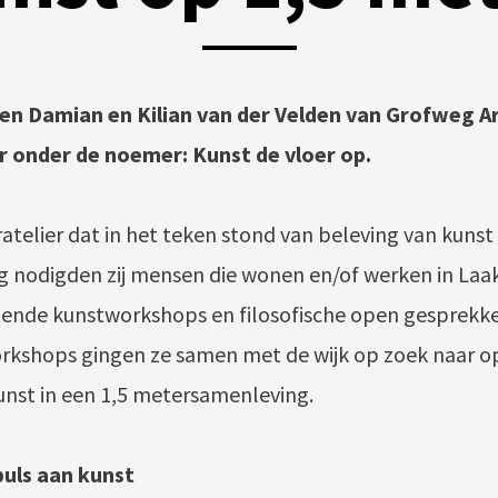
POSTED
BY
11
ON
DRUKKERIJ
FEBRUARI
VAN
2021
n Damian en Kilian van der Velden van Grofweg A
DEVENTER
 onder de noemer: Kunst de vloer op.
telier dat in het teken stond van beleving van kunst 
nodigden zij mensen die wonen en/of werken in Laak 
ende kunstworkshops en filosofische open gesprekke
rkshops gingen ze samen met de wijk op zoek naar o
unst in een 1,5 metersamenleving.
uls aan kunst