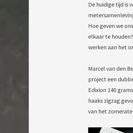
De huidige tijd is
metersamenleving 
Hoe geven we ons
elkaar te houden?
werken aan het on
Marcel van den B
project een dubbel
Edixion 140 grams
haaks zigzag gevo
van het zomeratel