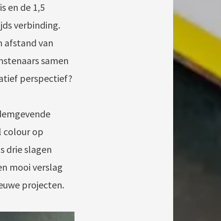
s en de 1,5
jds verbinding.
 afstand van
unstenaars samen
tief perspectief?
 ademgevende
l colour op
s drie slagen
en mooi verslag
euwe projecten.