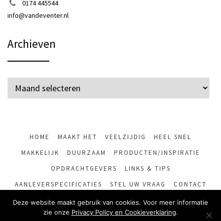
0174 445544
info@vandeventer.nl
Archieven
Archieven
HOME
MAAKT HET
VEELZIJDIG
HEEL SNEL
MAKKELIJK
DUURZAAM
PRODUCTEN/INSPIRATIE
OPDRACHTGEVERS
LINKS & TIPS
AANLEVERSPECIFICATIES
STEL UW VRAAG
CONTACT
PRINTSHOP
Deze website maakt gebruik van cookies. Voor meer informatie
zie onze
Privacy Policy en Cookieverklaring
.
© Copyright 2017 –
Drukkerij van Deventer
|
Privacy Policy