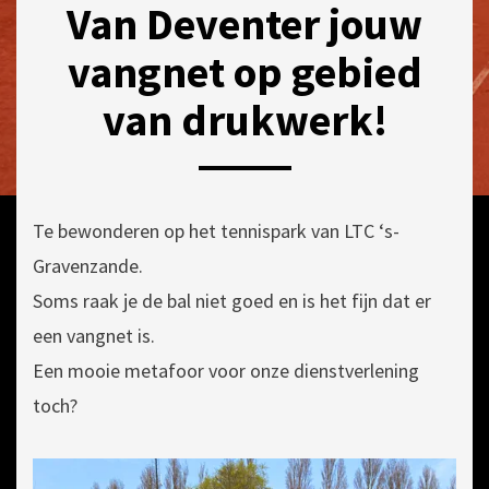
Van Deventer jouw
vangnet op gebied
van drukwerk!
POSTED
BY
8
ON
DRUKKERIJ
JANUARI
Te bewonderen op het tennispark van LTC ‘s-
VAN
2024
DEVENTER
Gravenzande.
Soms raak je de bal niet goed en is het fijn dat er
een vangnet is.
Een mooie metafoor voor onze dienstverlening
toch?